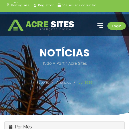
Português
Registrar
Visualizar carrinho
Login
NOTÍCIAS
Tudo A Partir Acre Sites
Suporte
Anúncios
Jul 2020
Por Mês