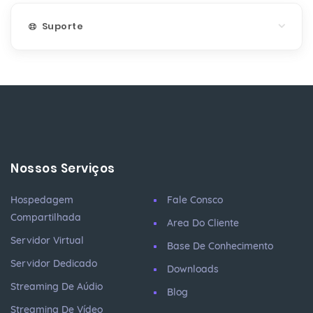
Suporte
Nossos Serviços
Hospedagem
Fale Consco
Compartilhada
Area Do Cliente
Servidor Virtual
Base De Conhecimento
Servidor Dedicado
Downloads
Streaming De Aúdio
Blog
Streaming De Vídeo