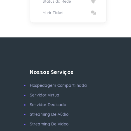
Status da Rede
Abrir Ticket
Nossos Serviços
Hospedagem Compartilhada
Servidor Virtual
Servidor Dedicado
Streaming De Aúdio
Streaming De Vídeo