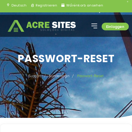
Deutsch
Registrieren
Warenkorb ansehen
Einloggen
PASSWORT-RESET
Support
Kundenlogin
Passwort-Reset