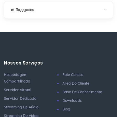
Поддршка
Nossos Serviços
Hospedagem
Fale Consco
Compartilhada
Area Do Cliente
Servidor Virtual
Base De Conhecimento
Servidor Dedicado
Downloads
Streaming De Aúdio
Blog
Streaming De Vídeo