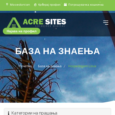
Macedonian
Креирај профил
Потрошувачка кошничка
Најава на профил
БАЗА НА ЗНАЕЊА
Почетна
База на знаења
Hospedagem Linux
Категории на прашања