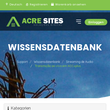
Deutsch
Registrieren
Warenkorb ansehen
Einloggen
WISSENSDATENBANK
Support
Wissensdatenbank
Streaming de Audio
Transmição ao vivo em ACC+plus
Kategorien