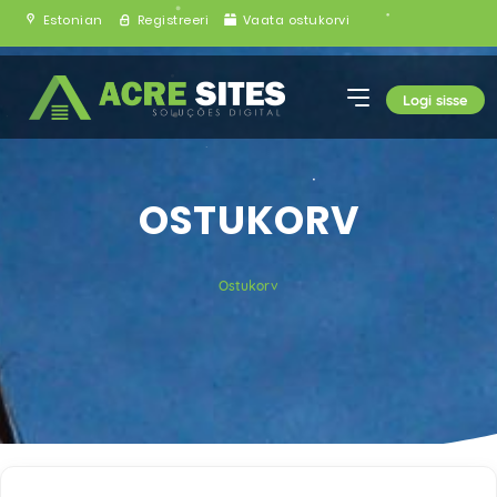
Estonian
Registreeri
Vaata ostukorvi
Logi sisse
OSTUKORV
Ostukorv