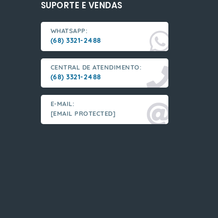
SUPORTE E VENDAS
WHATSAPP:
(68) 3321-2488
CENTRAL DE ATENDIMENTO:
(68) 3321-2488
E-MAIL:
[EMAIL PROTECTED]