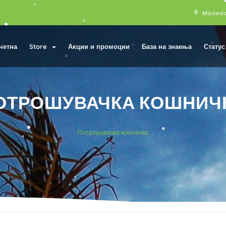
Maced
четна
Store
Акции и промоции
База на знаења
Статус
ОТРОШУВАЧКА КОШНИЧ
Потрошувачка кошничка