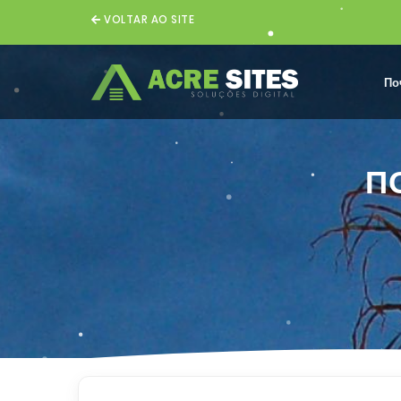
VOLTAR AO SITE
По
П