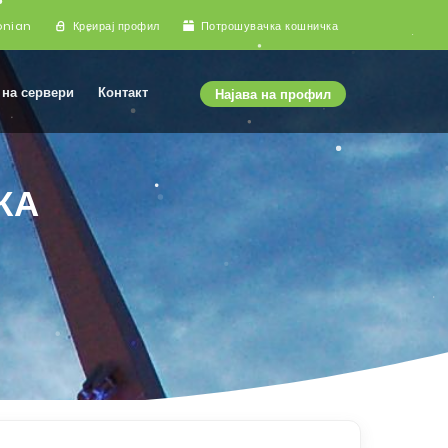
onian
Креирај профил
Потрошувачка кошничка
 на сервери
Контакт
Најава на профил
КА